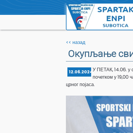
<< назад
Окупљање сви
У ПЕТАК, 14.06. у
12.06.2024.
почетком у 19,00 
црног појаса.