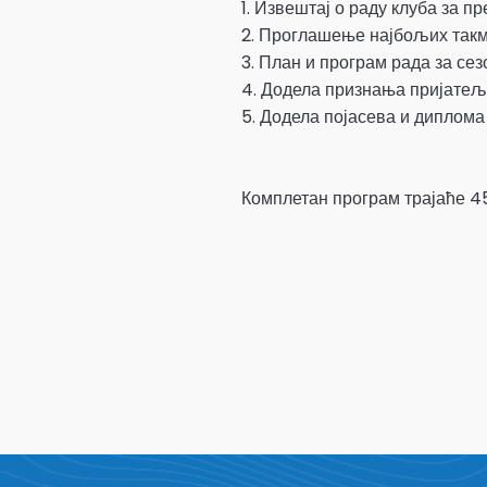
1. Извештај о раду клуба за п
2. Проглашење најбољих такм
3. План и програм рада за се
4. Додела признања прија
5. Додела појасева и диплом
Комплетан програм трајаће 4