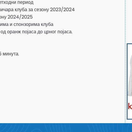
ретходни период
ичара клуба за сезону 2023/2024
зону 2024/2025
тељима и спонзорима клуба
а од оранж појаса до црног појаса.
5 минута.