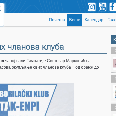
Почетна
Вести
Календар
Гале
К
х чланова клуба
 свечаној сали Гимназије Светозар Марковић са
часова окупљање свих чланова клуба - од оранж до