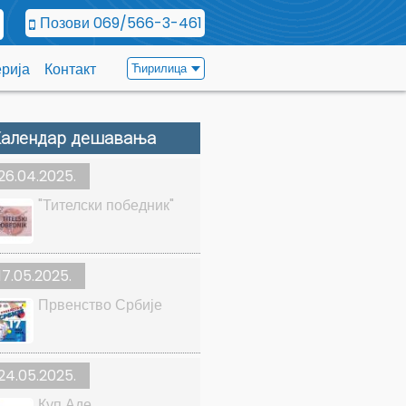
Позови
069/566-3-461
рија
Контакт
Ћирилица
алендар дешавања
26.04.2025.
"Тителски победник"
17.05.2025.
Првенство Србије
24.05.2025.
Куп Аде