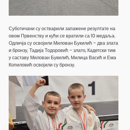
Суботичани су остварили запажене резултате на
овом Првенству и кући се вратили са 10 медаља.
Одличја су освојили Милован Букилић – два злата
и бронзу, Тадија Тодоровић – злато, Кадетски тим
у саставу Милован Букилић, Милица Васић и Ема
Копиловић освојили су бронзу.