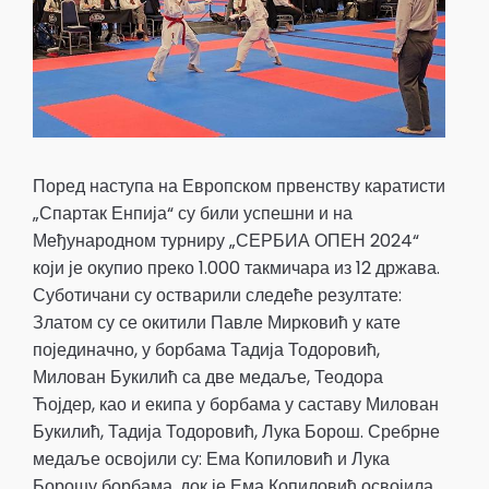
Поред наступа на Европском првенству каратисти
„Спартак Енпија“ су били успешни и на
Међународном турниру „СЕРБИА ОПЕН 2024“
који је окупио преко 1.000 такмичара из 12 држава.
Суботичани су остварили следеће резултате:
Златом су се окитили Павле Мирковић у кате
појединачно, у борбама Тадија Тодоровић,
Милован Букилић са две медаље, Теодора
Ћојдер, као и екипа у борбама у саставу Милован
Букилић, Тадија Тодоровић, Лука Борош. Сребрне
медаље освојили су: Ема Копиловић и Лука
Борошу борбама, док је Ема Копиловић освојила