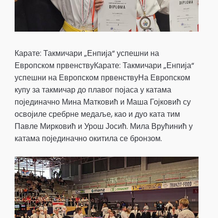
Карате: Такмичари „Енпија“ успешни на
Европском првенствуКарате: Такмичари „Енпија“
успешни на Европском првенствуНа Европском
купу за такмичар до плавог појаса у катама
појединачно Мина Матковић и Маша Гојковић су
освојиле сребрне медаље, као и дуо ката тим
Павле Мирковић и Урош Јосић. Мила Врућинић у
катама појединачно окитила се бронзом.