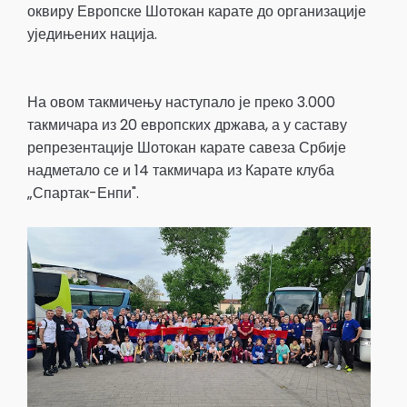
оквиру Европске Шотокан карате до организације
уједињених нација.
На овом такмичењу наступало је преко 3.000
такмичара из 20 европских држава, а у саставу
репрезентације Шотокан карате савеза Србије
надметало се и 14 такмичара из Карате клуба
„Спартак-Енпи".