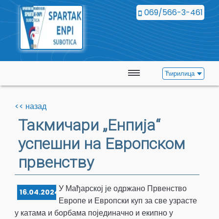
069/566-3-461
Ћирилица
Почетна
<< назад
Вести
Такмичари „Енпија“
успешни на Европском
Календар
првенству
Галерија
У Мађарској је одржано Првенство
Контакт
16.04.2024.
Европе и Европски куп за све узрасте
у катама и борбама појединачно и екипно у