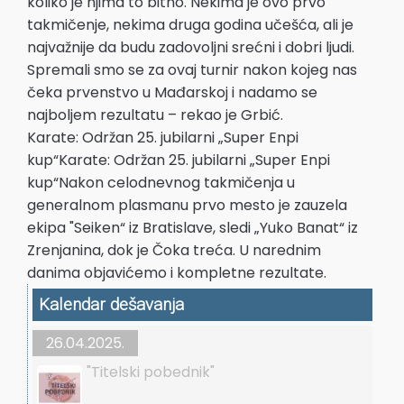
koliko je njima to bitno. Nekima je ovo prvo
takmičenje, nekima druga godina učešća, ali je
najvažnije da budu zadovoljni srećni i dobri ljudi.
Spremali smo se za ovaj turnir nakon kojeg nas
čeka prvenstvo u Mađarskoj i nadamo se
najboljem rezultatu – rekao je Grbić.
Karate: Održan 25. jubilarni „Super Enpi
kup“Karate: Održan 25. jubilarni „Super Enpi
kup“Nakon celodnevnog takmičenja u
generalnom plasmanu prvo mesto je zauzela
ekipa "Seiken“ iz Bratislave, sledi „Yuko Banat“ iz
Zrenjanina, dok je Čoka treća. U narednim
danima objavićemo i kompletne rezultate.
Kalendar dešavanja
26.04.2025.
"Titelski pobednik"