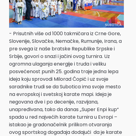
- Prisutnih više od 1000 takmičara iz Crne Gore,
Slovenije, Slovačke, Nemačke, Rumunije, Irana, a
pre svega iz naše bratske Republike Srpske i
Srbije, govori o snazi i jačini ovog turnira. Uz
ogromna ulaganja energije i truda i veliku
posvećenost punih 25. godina traje jedna lepa
ideja koju sprovodi Milorad Ćopić i uz svoje
saradnike trudi se da Subotica ima svoje mesto
na evropskoj i svetskoj karate mapi. Ideja je
negovana dve i po decenije, razvijana,
unapređivana, tako da danas „Super Enpi kup“
spada u red najvećih karate turnira u Evropi –
istakao je gradonačelnik prilikom otvaranja
ovog sportskog događaja dodajući da je karate