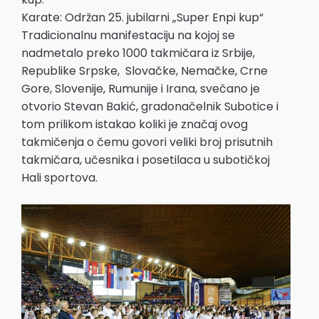
Karate: Održan 25. jubilarni „Super Enpi kup“
Tradicionalnu manifestaciju na kojoj se
nadmetalo preko 1000 takmičara iz Srbije,
Republike Srpske, Slovačke, Nemačke, Crne
Gore, Slovenije, Rumunije i Irana, svečano je
otvorio Stevan Bakić, gradonačelnik Subotice i
tom prilikom istakao koliki je značaj ovog
takmičenja o čemu govori veliki broj prisutnih
takmičara, učesnika i posetilaca u subotičkoj
Hali sportova.