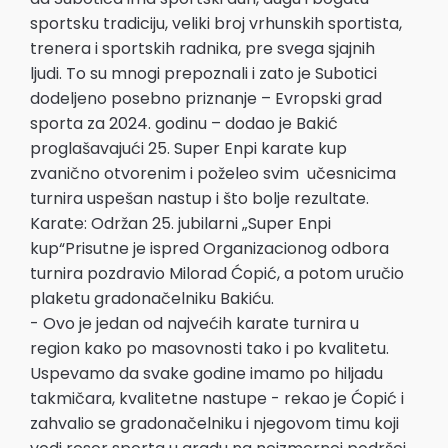
sportsku tradiciju, veliki broj vrhunskih sportista,
trenera i sportskih radnika, pre svega sjajnih
ljudi. To su mnogi prepoznali i zato je Subotici
dodeljeno posebno priznanje – Evropski grad
sporta za 2024. godinu – dodao je Bakić
proglašavajući 25. Super Enpi karate kup
zvanično otvorenim i poželeo svim učesnicima
turnira uspešan nastup i što bolje rezultate.
Karate: Održan 25. jubilarni „Super Enpi
kup“Prisutne je ispred Organizacionog odbora
turnira pozdravio Milorad Ćopić, a potom uručio
plaketu gradonačelniku Bakiću.
- Ovo je jedan od najvećih karate turnira u
region kako po masovnosti tako i po kvalitetu.
Uspevamo da svake godine imamo po hiljadu
takmičara, kvalitetne nastupe - rekao je Ćopić i
zahvalio se gradonačelniku i njegovom timu koji