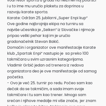
vodi resor sporta u gradu na neizmernoj podršci
i u to ime mu uručio plaketu za doprinos u
razvoju karate sporta.
Karate: Održan 25. jubilarni „Super Enpi kup“
Ove godine najbrojnija ekipa na turniru sa
najviše učesnika je „Seiken“ iz Slovačke i njima je
pripao veliki pehar koji im je uručio
gradonačelnik Stevan Bakić.
Domaćin i organizator ove manifestacije Karate
klub „Spartak Enpi“ nastupio je sa preko 100
takmičara u svim uzrasnim kategorijama.
Vladimir Grbić jedan od trenera iz redova
organizatora deo je ove manifestacije od samog
početka.
- Ovo je već 25. turnir po redu. Počeo sam kao
dečak da se takmičim, a sada imam svoje
takmičare i tu sam kao trener. Mnogo sam
srećan i njihove medalje mi više znače, jer znam