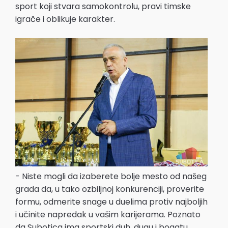
sport koji stvara samokontrolu, pravi timske
igrače i oblikuje karakter.
- Niste mogli da izaberete bolje mesto od našeg
grada da, u tako ozbiljnoj konkurenciji, proverite
formu, odmerite snage u duelima protiv najboljih
i učinite napredak u vašim karijerama. Poznato
da Subotica ima sportski duh, dugu i bogatu