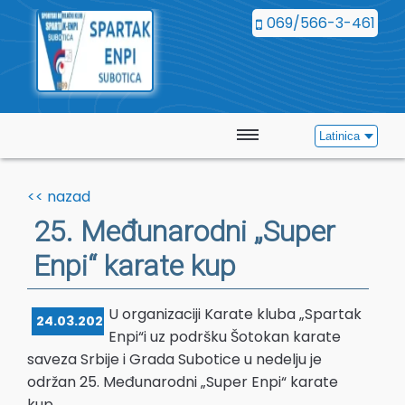
069/566-3-461
Latinica
Početna
<< nazad
Vesti
25. Međunarodni „Super
Enpi“ karate kup
Kalendar
Galerija
U organizaciji Karate kluba „Spartak
24.03.2024.
Enpi“i uz podršku Šotokan karate
Kontakt
saveza Srbije i Grada Subotice u nedelju je
održan 25. Međunarodni „Super Enpi“ karate
kup.