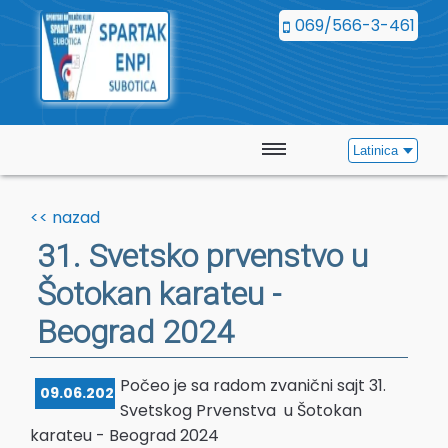
069/566-3-461
Latinica
Početna
<< nazad
Vesti
31. Svetsko prvenstvo u
Šotokan karateu -
Kalendar
Beograd 2024
Galerija
Počeo je sa radom zvanični sajt 31.
Kontakt
09.06.2024.
Svetskog Prvenstva u Šotokan
karateu - Beograd 2024