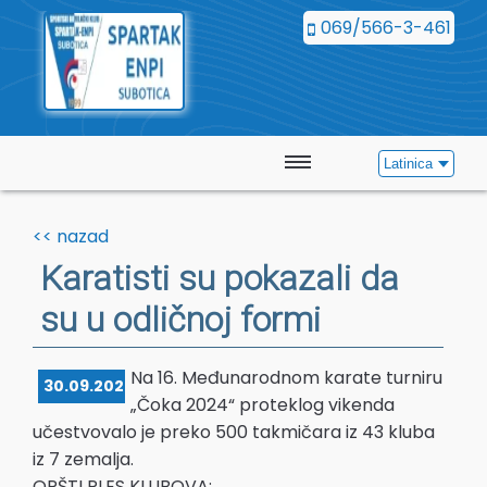
069/566-3-461
Latinica
Početna
<< nazad
Vesti
Karatisti su pokazali da
su u odličnoj formi
Kalendar
Galerija
Na 16. Međunarodnom karate turniru
30.09.2024.
„Čoka 2024“ proteklog vikenda
Kontakt
učestvovalo je preko 500 takmičara iz 43 kluba
iz 7 zemalja.
OPŠTI PLES KLUBOVA: