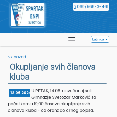
069/566-3-461
Latinica
Početna
<< nazad
Vesti
Okupljanje svih članova
kluba
Kalendar
Galerija
U PETAK, 14.06. u svečanoj sali
12.06.2024.
Gimnazije Svetozar Marković sa
Kontakt
početkom u 19,00 časova okupljanje svih
članova kluba - od oranž do crnog pojasa.